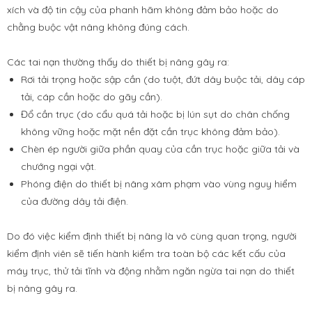
xích và độ tin cậy của phanh hãm không đảm bảo hoặc do
chằng buộc vật nâng không đúng cách.
Các tai nạn thường thấy do thiết bị nâng gây ra:
Rơi tải trọng hoặc sập cần (do tuột, đứt dây buộc tải, dây cáp
tải, cáp cần hoặc do gãy cần).
Đổ cần trục (do cẩu quá tải hoặc bị lún sụt do chân chống
không vững hoặc mặt nền đặt cần trục không đảm bảo).
Chèn ép người giữa phần quay của cần trục hoặc giữa tải và
chướng ngại vật.
Phóng điện do thiết bị nâng xâm phạm vào vùng nguy hiểm
của đường dây tải điện.
Do đó việc kiểm định thiết bị nâng là vô cùng quan trọng, người
kiểm định viên sẽ tiến hành kiểm tra toàn bộ các kết cấu của
máy trục, thử tải tĩnh và động nhằm ngăn ngừa tai nạn do thiết
bị nâng gây ra.