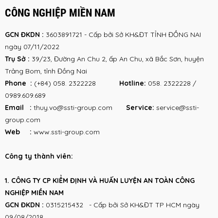
CÔNG NGHIỆP MIỀN NAM
GCN ĐKDN :
3603891721 - Cấp bởi Sở KH&ĐT TỈNH ĐỒNG NAI
ngày 07/11/2022
Trụ Sở :
39/23, Đường An Chu 2, ấp An Chu, xã Bắc Sơn, huyện
Trảng Bom, tỉnh Đồng Nai
Phone :
(+84) 058. 2322228
Hotline:
058. 2322228 /
0989.609.689
Email :
thuy.vo@ssti-group.com
Service:
service@ssti-
group.com
Web :
www.ssti-group.com
Công ty thành viên:
1. CÔNG TY CP KIỂM ĐỊNH VÀ HUẤN LUYỆN AN TOÀN CÔNG
NGHIỆP MIỀN NAM
GCN ĐKDN :
0315215432 - Cấp bởi Sở KH&ĐT TP HCM ngày
09/08/2018