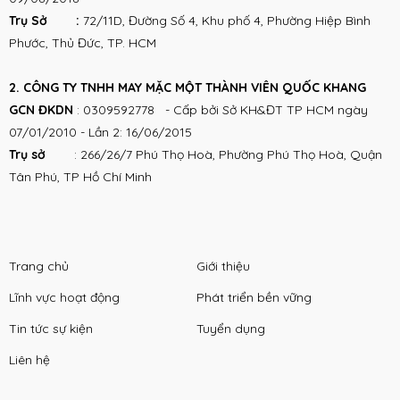
Trụ Sở :
72/11D, Đường Số 4, Khu phố 4, Phường Hiệp Bình
Phước, Thủ Đức, TP. HCM
2. CÔNG TY TNHH MAY MẶC MỘT THÀNH VIÊN QUỐC KHANG
GCN ĐKDN
: 0309592778 - Cấp bởi Sở KH&ĐT TP HCM ngày
07/01/2010 - Lần 2: 16/06/2015
Trụ sở
:
266/26/7 Phú Thọ Hoà, Phường Phú Thọ Hoà, Quận
Tân Phú, TP Hồ Chí Minh
Trang chủ
Giới thiệu
Lĩnh vực hoạt động
Phát triển bền vững
Tin tức sự kiện
Tuyển dụng
Liên hệ